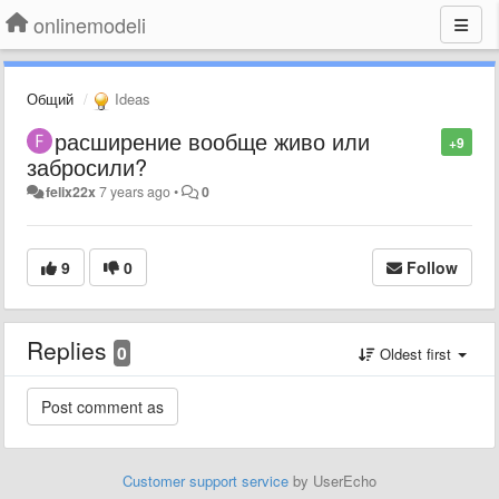
onlinemodeli
Общий
Ideas
расширение вообще живо или
+9
забросили?
felix22x
7 years ago
•
0
9
0
Follow
Replies
0
Oldest first
Customer support service
by UserEcho