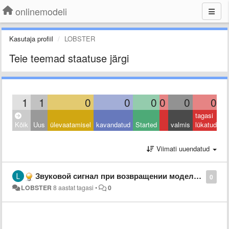
onlinemodeli
Kasutaja profiil
LOBSTER
Teie teemad staatuse järgi
1
1
0
0
0
0
0
0
tagasi
Kõik
Uus
ülevaatamisel
kavandatud
Started
valmis
lükatud
Viimati uuendatud
Звуковой сигнал при возвращении модели в бесплатный чат
0
LOBSTER
8 aastat tagasi
•
0