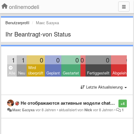
onlinemodeli
Benutzerprofil
Макс Базука
Ihr Beantragt-von Status
1
1
0
0
0
0
0
0
Wird
Alle
Neu
überprüft
Geplant
Gestartet
Fertiggestellt
Abgelehnt
Letzte Aktualisierung
Не отображаются активные модели chaturbate в chrome и fireFox
+4
Макс Базука
vor 8 Jahren
•
aktualisiert von
Nick
vor 8 Jahren
•
1