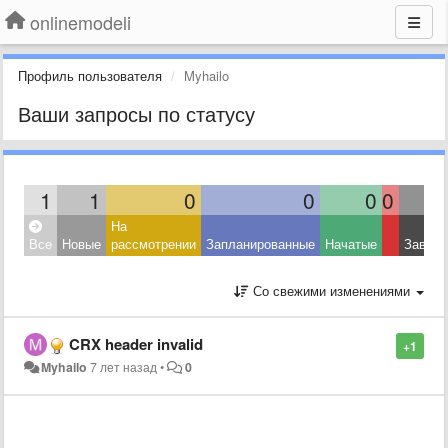
onlinemodeli
Профиль пользователя
Myhailo
Ваши запросы по статусу
1
1
0
0
0
0
На
Все
Новые
рассмотрении
Запланированные
Начатые
Завер
Со свежими изменениями
CRX header invalid
+1
Myhailo
7 лет назад
•
0