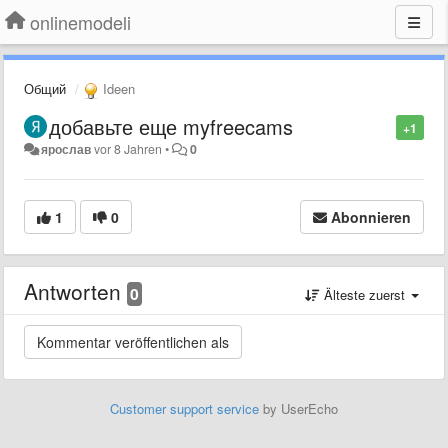
onlinemodeli
Общий
Ideen
добавьте еще myfreecams
+1
ярослав
vor 8 Jahren
•
0
1
0
Abonnieren
Antworten
0
Älteste zuerst
Customer support service
by UserEcho