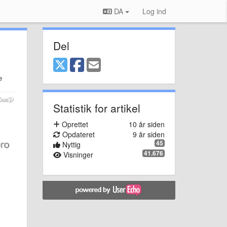
DA
Log ind
Del
е
Statistik for artikel
Oprettet
10 år siden
Opdateret
9 år siden
45
Nyttig
41.676
Visninger