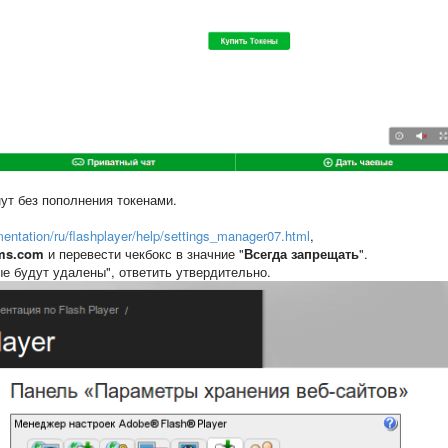
ут без пополнения токенами.
ntation/ru/flashplayer/help/settings_manager07.html
,
ms.com
и перевести чекбокс в значние "
Всегда запрещать
".
е будут удалены", ответить утвердительно.