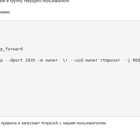
ser
в группу текущего пользователя.
нием:
p_forward

p --dport 1935 -m owner  \! --uid-owner rtmpuser  -j RED
 правила и запускает rtmpsuck
с нашим пользователем.