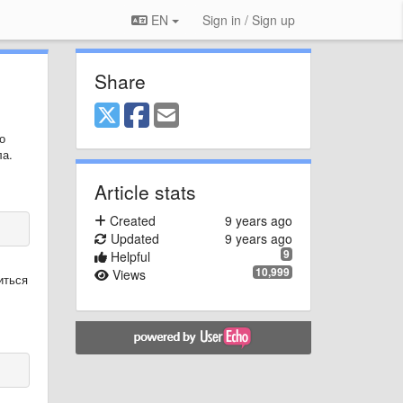
EN
Sign in / Sign up
Share
о
а.
Article stats
Created
9 years ago
Updated
9 years ago
9
Helpful
10,999
Views
иться