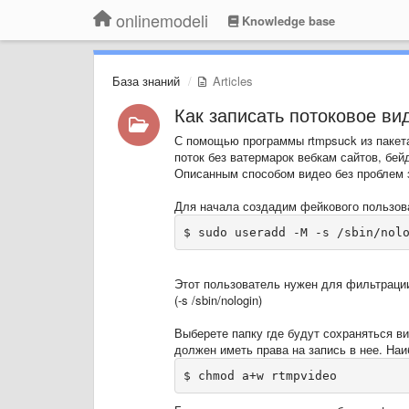
onlinemodeli
Knowledge base
База знаний
Articles
Как записать потоковое ви
С помощью программы
rtmpsuck
из пакет
поток без ватермарок вебкам сайтов, б
Описанным способом видео без проблем з
Для начала создадим фейкового пользова
$ sudo useradd -M -s /sbin/nol
Этот пользователь нужен для фильтрации
(
-s /sbin/nologin
)
Выберете папку где будут сохраняться ви
должен иметь права на запись в нее. Наи