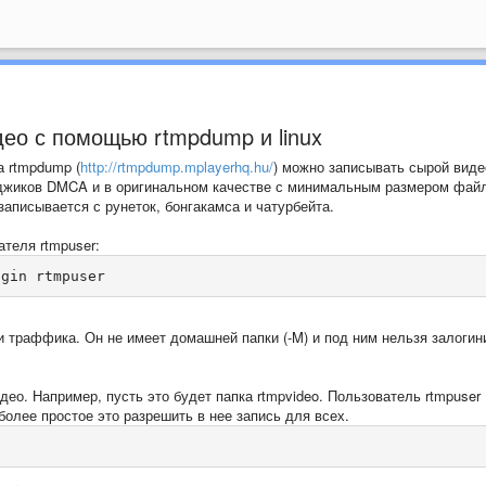
део с помощью rtmpdump и linux
а rtmpdump (
http://rtmpdump.mplayerhq.hu/
) можно записывать сырой виде
ейджиков DMCA и в оригинальном качестве с минимальным размером файл
аписывается с рунеток, бонгакамса и чатурбейта.
теля rtmpuser:
ogin rtmpuser
 траффика. Он не имеет домашней папки (-M) и под ним нельзя залогин
део. Например, пусть это будет папка rtmpvideo. Пользователь rtmpuser
более простое это разрешить в нее запись для всех.