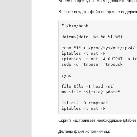
Более продвинутые могут добавить
rtmpu
В папке создать файл dump.sh с содержа
#!/bin/bash

date=$(date +%m.%d_%l:%M)

echo "1" > /proc/sys/net/ipv4/i
iptables -t nat -F

iptables -t nat -A OUTPUT -p tc
sudo -u rtmpuser rtmpsuck

sync

file=$(ls -t|head -n1)

mv $file "${file}_$date"

killall -9 rtmpsuck

Скрипт настраивает необходимые iptables
Делаем файл исполнимым: