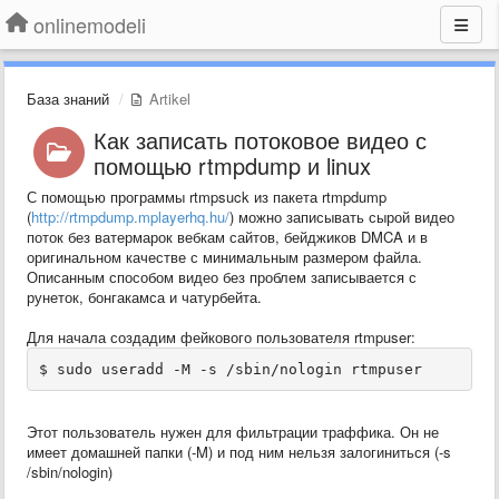
onlinemodeli
База знаний
Artikel
Как записать потоковое видео с
помощью rtmpdump и linux
С помощью программы
rtmpsuck
из пакета rtmpdump
(
http://rtmpdump.mplayerhq.hu/
) можно записывать сырой видео
поток без ватермарок вебкам сайтов, бейджиков DMCA и в
оригинальном качестве с минимальным размером файла.
Описанным способом видео без проблем записывается с
рунеток, бонгакамса и чатурбейта.
Для начала создадим фейкового пользователя rtmpuser:
$ sudo useradd -M -s /sbin/nologin rtmpuser
Этот пользователь нужен для фильтрации траффика. Он не
имеет домашней папки (-M) и под ним нельзя залогиниться (
-s
/sbin/nologin
)