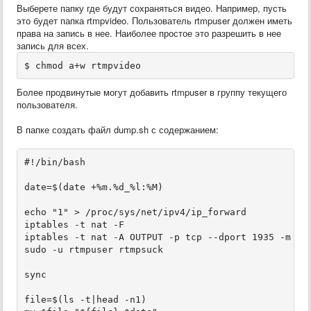
Выберете папку где будут сохраняться видео. Например, пусть
это будет папка rtmpvideo. Пользователь rtmpuser должен иметь
права на запись в нее. Наиболее простое это разрешить в нее
запись для всех.
Более продвинутые могут добавить
rtmpuser
в группу текущего
пользователя.
В папке создать файл dump.sh с содержанием:
#!/bin/bash

date=$(date +%m.%d_%l:%M)

echo "1" > /proc/sys/net/ipv4/ip_forward

iptables -t nat -F

iptables -t nat -A OUTPUT -p tcp --dport 1935 -m own
sudo -u rtmpuser rtmpsuck

sync

file=$(ls -t|head -n1)
