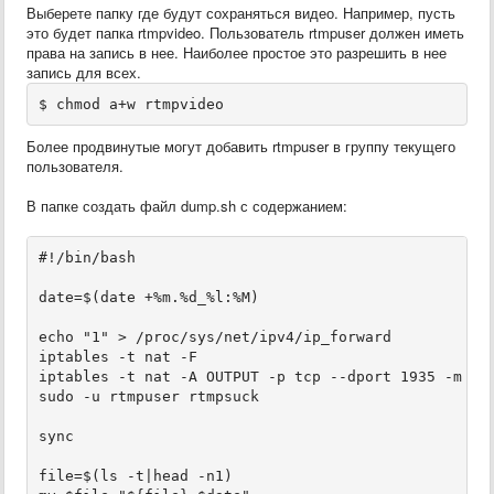
Выберете папку где будут сохраняться видео. Например, пусть
это будет папка rtmpvideo. Пользователь rtmpuser должен иметь
права на запись в нее. Наиболее простое это разрешить в нее
запись для всех.
Более продвинутые могут добавить
rtmpuser
в группу текущего
пользователя.
В папке создать файл dump.sh с содержанием:
#!/bin/bash

date=$(date +%m.%d_%l:%M)

echo "1" > /proc/sys/net/ipv4/ip_forward

iptables -t nat -F

iptables -t nat -A OUTPUT -p tcp --dport 1935 -m own
sudo -u rtmpuser rtmpsuck

sync

file=$(ls -t|head -n1)
