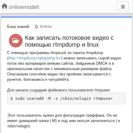
onlinemodeli
База знаний
Artikler
Как записать потоковое видео с
помощью rtmpdump и linux
С помощью программы
rtmpsuck
из пакета rtmpdump
(
http://rtmpdump.mplayerhq.hu/
) можно записывать сырой видео
поток без ватермарок вебкам сайтов, бейджиков DMCA и в
оригинальном качестве с минимальным размером файла.
Описанным способом видео без проблем записывается с
рунеток, бонгакамса и чатурбейта.
Для начала создадим фейкового пользователя rtmpuser:
$ sudo useradd -M -s /sbin/nologin rtmpuser
Этот пользователь нужен для фильтрации траффика. Он не
имеет домашней папки (-M) и под ним нельзя залогиниться (
-s
/sbin/nologin
)